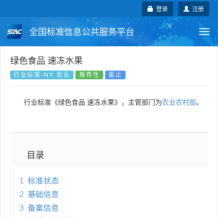
登录
注册
全国标准信息公共服务平台
Togg
navi
国家标准
行业标准
地方标准
绿色食品 速冻水果
行业标准-NY 农业
推荐性
废止
团体标准
企业标准
国际标准
行业标准《绿色食品 速冻水果》，主管部门为
农业农村部
。
国外标准
技术委员会
目录
1
标准状态
2
基础信息
3
备案信息