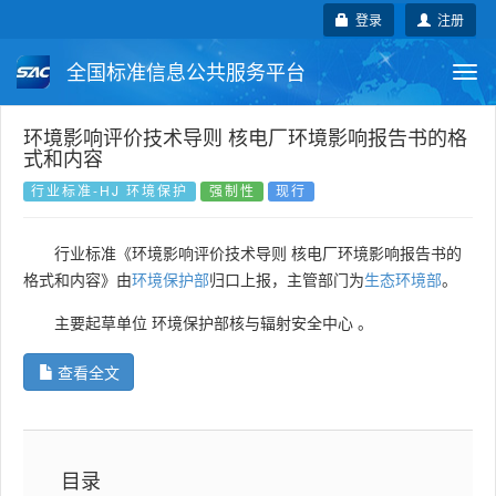
登录
注册
全国标准信息公共服务平台
Togg
navi
国家标准
行业标准
地方标准
环境影响评价技术导则 核电厂环境影响报告书的格
式和内容
团体标准
企业标准
国际标准
行业标准-HJ 环境保护
强制性
现行
国外标准
技术委员会
行业标准《环境影响评价技术导则 核电厂环境影响报告书的
格式和内容》由
环境保护部
归口上报，主管部门为
生态环境部
。
主要起草单位
环境保护部核与辐射安全中心
。
查看全文
目录