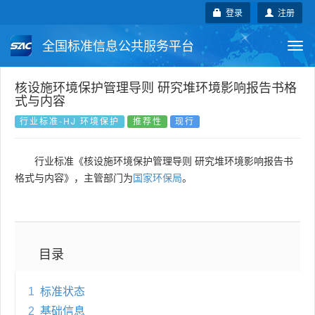
登录
注册
全国标准信息公共服务平台
Togg
navi
国家标准
行业标准
地方标准
核设施环境保护管理导则 研究堆环境影响报告书格
式与内容
团体标准
企业标准
国际标准
行业标准-HJ 环境保护
推荐性
现行
国外标准
技术委员会
行业标准《核设施环境保护管理导则 研究堆环境影响报告书
格式与内容》，主管部门为
国家环保局
。
目录
1
标准状态
2
基础信息