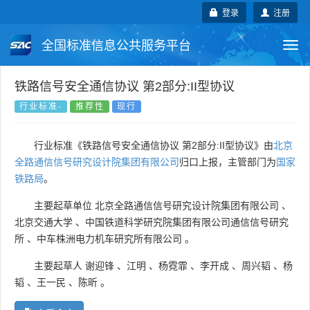
登录
注册
全国标准信息公共服务平台
Togg
navi
国家标准
行业标准
地方标准
铁路信号安全通信协议 第2部分:II型协议
行业标准-
推荐性
现行
团体标准
企业标准
国际标准
行业标准《铁路信号安全通信协议 第2部分:II型协议》由
北京
国外标准
技术委员会
全路通信信号研究设计院集团有限公司
归口上报，主管部门为
国家
铁路局
。
主要起草单位
北京全路通信信号研究设计院集团有限公司
、
北京交通大学
、
中国铁道科学研究院集团有限公司通信信号研究
所
、
中车株洲电力机车研究所有限公司
。
主要起草人
谢迎锋
、
江明
、
杨霓霏
、
李开成
、
周兴韬
、
杨
韬
、
王一民
、
陈昕
。