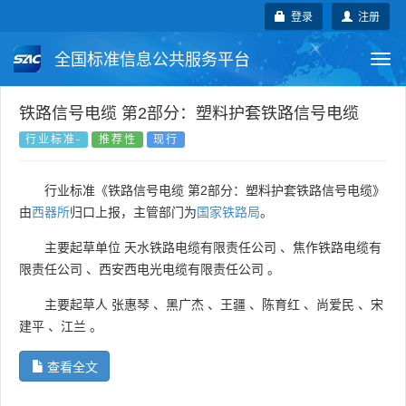
登录
注册
全国标准信息公共服务平台
Togg
navi
国家标准
行业标准
地方标准
铁路信号电缆 第2部分：塑料护套铁路信号电缆
行业标准-
推荐性
现行
团体标准
企业标准
国际标准
行业标准《铁路信号电缆 第2部分：塑料护套铁路信号电缆》
国外标准
技术委员会
由
西器所
归口上报，主管部门为
国家铁路局
。
主要起草单位
天水铁路电缆有限责任公司
、
焦作铁路电缆有
限责任公司
、
西安西电光电缆有限责任公司
。
主要起草人
张惠琴
、
黑广杰
、
王疆
、
陈育红
、
尚爱民
、
宋
建平
、
江兰
。
查看全文