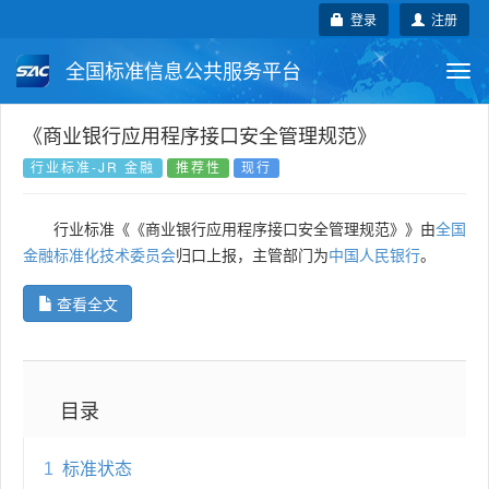
登录
注册
全国标准信息公共服务平台
Togg
navi
国家标准
行业标准
地方标准
《商业银行应用程序接口安全管理规范》
行业标准-JR 金融
推荐性
现行
团体标准
企业标准
国际标准
行业标准《《商业银行应用程序接口安全管理规范》》由
全国
国外标准
技术委员会
金融标准化技术委员会
归口上报，主管部门为
中国人民银行
。
查看全文
目录
1
标准状态