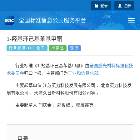
登录
注册
全国标准信息公共服务平台
Togg
navi
国家标准
行业标准
地方标准
1-羟基环己基苯基甲酮
行业标准-HG 化工
推荐性
现行
团体标准
企业标准
国际标准
行业标准《1-羟基环己基苯基甲酮》由
全国感光材料标准化技
国外标准
技术委员会
术委员会
归口上报，主管部门为
工业和信息化部
。
主要起草单位
江苏英力科技发展有限公司
、
北京英力科技发
展有限公司
、
天津久日新材料股份有限公司等
。
主要起草人
闫庆金
、
邵俊峰
、
翟雁霞等
。
目录