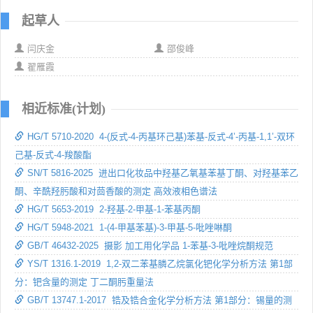
起草人
闫庆金
邵俊峰
翟雁霞
相近标准(计划)
HG/T 5710-2020 4-(反式-4-丙基环己基)苯基-反式-4’-丙基-1,1’-双环
己基-反式-4-羧酸酯
SN/T 5816-2025 进出口化妆品中羟基乙氧基苯基丁酮、对羟基苯乙
酮、辛酰羟肟酸和对茴香酸的测定 高效液相色谱法
HG/T 5653-2019 2-羟基-2-甲基-1-苯基丙酮
HG/T 5948-2021 1-(4-甲基苯基)-3-甲基-5-吡唑啉酮
GB/T 46432-2025 摄影 加工用化学品 1-苯基-3-吡唑烷酮规范
YS/T 1316.1-2019 1,2-双二苯基膦乙烷氯化钯化学分析方法 第1部
分：钯含量的测定 丁二酮肟重量法
GB/T 13747.1-2017 锆及锆合金化学分析方法 第1部分：锡量的测