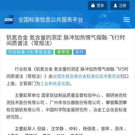
登录
注册
全国标准信息公共服务平台
Togg
navi
国家标准
行业标准
地方标准
钒氮合金 氮含量的测定 脉冲加热惰气熔融-飞行时
间质谱法（常规法）
团体标准
企业标准
国际标准
行业标准-YB 黑色冶金
推荐性
现行
国外标准
技术委员会
行业标准《钒氮合金 氮含量的测定 脉冲加热惰气熔融-飞行时
间质谱法（常规法）》由
全国生铁及铁合金标准化技术委员会
归口
上报，主管部门为
工业和信息化部
。
主要起草单位
国家钒钛制品质量监督检验中心
、
钢研纳克检
测技术股份有限公司
、
广州禾信仪器股份有限公司
、
攀钢集团攀
枝花钢钒有限公司
、
中国科学院金属研究所
、
冶金工业信息标准
研究院
。
主要起草人
但娟
、
沈学静
、
仲利
、
杨倩倩
、
曾晖
、
高伟
、