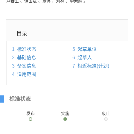
卢春生
、
谭国斌
、
章伟
、
刘林
、
李素娟
。
目录
1
标准状态
5
起草单位
2
基础信息
6
起草人
3
备案信息
7
相近标准(计划)
4
适用范围
标准状态
发布
实施
废止