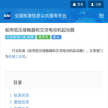
登录
注册
全国标准信息公共服务平台
Togg
navi
国家标准
行业标准
地方标准
船用低压接触器和交流电动机起动器
行业标准-JB 机械
推荐性
废止
团体标准
企业标准
国际标准
行业标准《船用低压接触器和交流电动机起动器》，主管部门
国外标准
技术委员会
为
机械工业部
。
目录
1
标准状态
2
基础信息