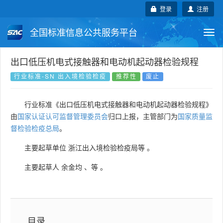
登录
注册
全国标准信息公共服务平台
Togg
navi
国家标准
行业标准
地方标准
出口低压机电式接触器和电动机起动器检验规程
行业标准-SN 出入境检验检疫
推荐性
废止
团体标准
企业标准
国际标准
行业标准《出口低压机电式接触器和电动机起动器检验规程》
国外标准
技术委员会
由
国家认证认可监督管理委员会
归口上报，主管部门为
国家质量监
督检验检疫总局
。
主要起草单位
浙江出入境检验检疫局等
。
主要起草人
余金均
、
等
。
目录