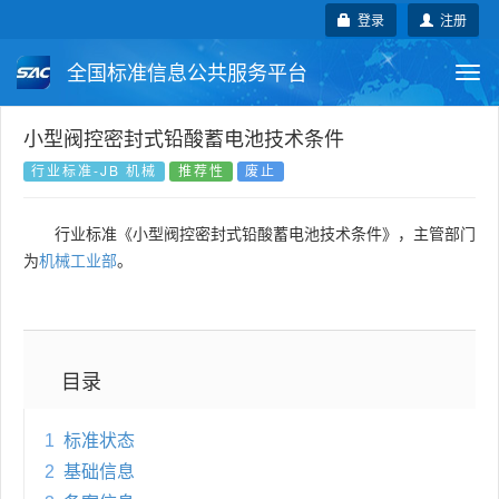
登录
注册
全国标准信息公共服务平台
Togg
navi
国家标准
行业标准
地方标准
小型阀控密封式铅酸蓄电池技术条件
行业标准-JB 机械
推荐性
废止
团体标准
企业标准
国际标准
行业标准《小型阀控密封式铅酸蓄电池技术条件》，主管部门
国外标准
技术委员会
为
机械工业部
。
目录
1
标准状态
2
基础信息