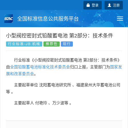
登录
注册
全国标准信息公共服务平台
Togg
navi
国家标准
行业标准
地方标准
小型阀控密封式铅酸蓄电池 第2部分：技术条件
行业标准-JB 机械
推荐性
现行
团体标准
企业标准
国际标准
行业标准《小型阀控密封式铅酸蓄电池 第2部分：技术条件》
国外标准
技术委员会
由
全国铅酸蓄电池标准化技术委员会
归口上报，主管部门为
国家发
展和改革委员会
。
主要起草单位
沈阳蓄电池研究所
、
福建泉州大华蓄电池公司
等
。
主要起草人
付艳玲
、
万少波等
。