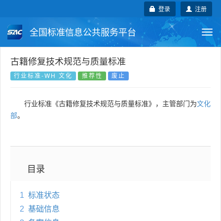
登录
注册
全国标准信息公共服务平台
Togg
navi
国家标准
行业标准
地方标准
古籍修复技术规范与质量标准
行业标准-WH 文化
推荐性
废止
团体标准
企业标准
国际标准
行业标准《古籍修复技术规范与质量标准》，主管部门为
文化
国外标准
技术委员会
部
。
目录
1
标准状态
2
基础信息