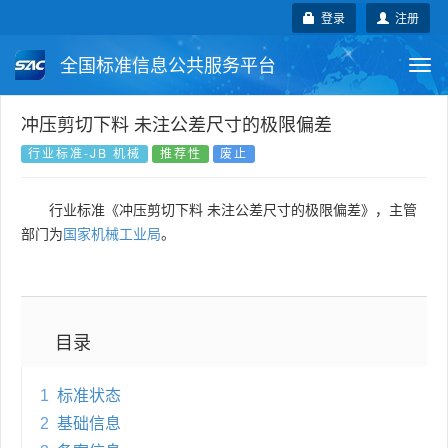
登录
注册
全国标准信息公共服务平台
Togg
navi
国家标准
行业标准
地方标准
冲压剪切下料 未注公差尺寸的极限偏差
行业标准-JB 机械
推荐性
废止
团体标准
企业标准
国际标准
行业标准《冲压剪切下料 未注公差尺寸的极限偏差》，主管
国外标准
技术委员会
部门为
国家机械工业局
。
目录
1
标准状态
2
基础信息