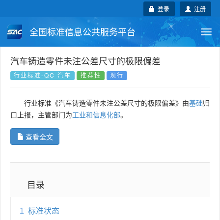
登录
注册
全国标准信息公共服务平台
Togg
navi
国家标准
行业标准
地方标准
汽车铸造零件未注公差尺寸的极限偏差
行业标准-QC 汽车
推荐性
现行
团体标准
企业标准
国际标准
行业标准《汽车铸造零件未注公差尺寸的极限偏差》由
基础
归
国外标准
技术委员会
口上报，主管部门为
工业和信息化部
。
查看全文
目录
1
标准状态