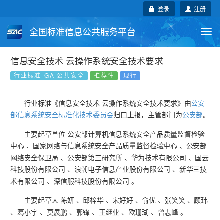
登录
注册
全国标准信息公共服务平台
Togg
navi
国家标准
行业标准
地方标准
信息安全技术 云操作系统安全技术要求
行业标准-GA 公共安全
推荐性
现行
团体标准
企业标准
国际标准
行业标准《信息安全技术 云操作系统安全技术要求》由
公安
国外标准
技术委员会
部信息系统安全标准化技术委员会
归口上报，主管部门为
公安部
。
主要起草单位
公安部计算机信息系统安全产品质量监督检验
中心
、
国家网络与信息系统安全产品质量监督检验中心
、
公安部
网络安全保卫局
、
公安部第三研究所
、
华为技术有限公司
、
国云
科技股份有限公司
、
浪潮电子信息产业股份有限公司
、
新华三技
术有限公司
、
深信服科技股份有限公司
。
主要起草人
陈妍
、
邱梓华
、
宋好好
、
俞优
、
张笑笑
、
顾玮
、
葛小宇
、
莫展鹏
、
郭锋
、
王继业
、
欧珊瑚
、
曾志峰
。