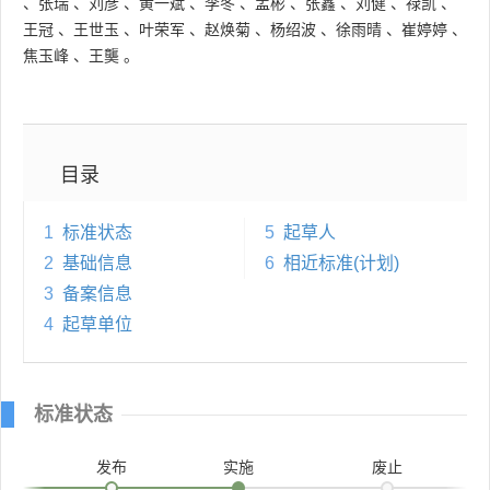
、
张瑞
、
刘彦
、
黄一斌
、
李冬
、
孟彬
、
张鑫
、
刘健
、
禄凯
、
王冠
、
王世玉
、
叶荣军
、
赵焕菊
、
杨绍波
、
徐雨晴
、
崔婷婷
、
焦玉峰
、
王龑
。
目录
1
标准状态
5
起草人
2
基础信息
6
相近标准(计划)
3
备案信息
4
起草单位
标准状态
发布
实施
废止