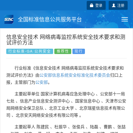
登录
注册
全国标准信息公共服务平台
Togg
navi
国家标准
行业标准
地方标准
信息安全技术 网络病毒监控系统安全技术要求和测
试评价方法
团体标准
企业标准
国际标准
行业标准-GA 公共安全
推荐性
现行
国外标准
技术委员会
行业标准《信息安全技术 网络病毒监控系统安全技术要求和
测试评价方法》由
公安部信息系统安全标准化技术委员会
归口上
报，主管部门为
公安部
。
主要起草单位
国家计算机病毒应急处理中心
、
公安部十一局
七处
、
信息产业信息安全测评中心
、
国家信息中心
、
天津市公安
局网络安全保卫总队
、
北京工业大学
、
北京瑞星信息技术有限公
司
、
北京安天网络安全技术有限公司等
。
主要起草人
陈建民
、
杜振华
、
张俊兵
、
陆磊
、
曹鹏
、
张喆