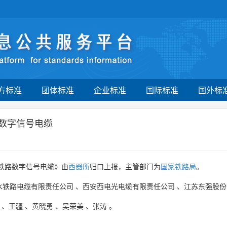
方标准
团体标准
企业标准
国际标准
国外标
路数字信号电缆
铁路数字信号电缆》由
西器所
归口上报，主管部门为
国家铁路局
。
水铁路电缆有限责任公司
、
西安西电光电缆有限责任公司
、
江苏东强股份
、
王疆
、
黄晓勇
、
吴荣美
、
张涛
。