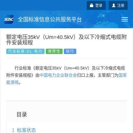
登录
注册
全国标准信息公共服务平台
Togg
navi
国家标准
行业标准
地方标准
额定电压35kV（Um=40.5kV）及以下冷缩式电缆附
件安装规程
团体标准
企业标准
国际标准
行业标准-DL 电力
推荐性
现行
国外标准
技术委员会
行业标准《额定电压35kV（Um=40.5kV）及以下冷缩式电缆
附件安装规程》由
中国电力企业联合会
归口上报，主管部门为
国家
能源局
。
目录
1
标准状态