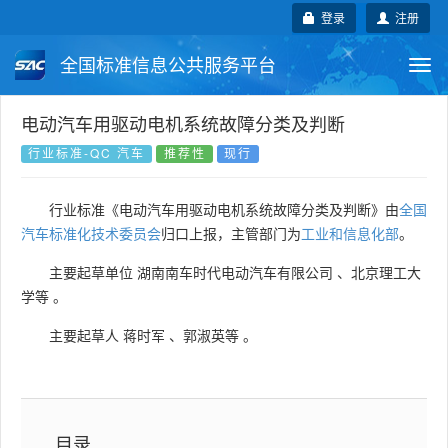
登录
注册
全国标准信息公共服务平台
Togg
navi
国家标准
行业标准
地方标准
电动汽车用驱动电机系统故障分类及判断
行业标准-QC 汽车
推荐性
现行
团体标准
企业标准
国际标准
行业标准《电动汽车用驱动电机系统故障分类及判断》由
全国
国外标准
技术委员会
汽车标准化技术委员会
归口上报，主管部门为
工业和信息化部
。
主要起草单位
湖南南车时代电动汽车有限公司
、
北京理工大
学等
。
主要起草人
蒋时军
、
郭淑英等
。
目录