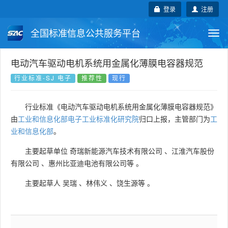
登录
注册
全国标准信息公共服务平台
Togg
navi
国家标准
行业标准
地方标准
电动汽车驱动电机系统用金属化薄膜电容器规范
行业标准-SJ 电子
推荐性
现行
团体标准
企业标准
国际标准
行业标准《电动汽车驱动电机系统用金属化薄膜电容器规范》
国外标准
技术委员会
由
工业和信息化部电子工业标准化研究院
归口上报，主管部门为
工
业和信息化部
。
主要起草单位
奇瑞新能源汽车技术有限公司
、
江淮汽车股份
有限公司
、
惠州比亚迪电池有限公司等
。
主要起草人
吴瑞
、
林伟义
、
饶生源等
。