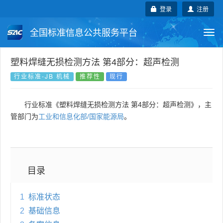
登录
注册
全国标准信息公共服务平台
Togg
navi
国家标准
行业标准
地方标准
塑料焊缝无损检测方法 第4部分：超声检测
行业标准-JB 机械
推荐性
现行
团体标准
企业标准
国际标准
行业标准《塑料焊缝无损检测方法 第4部分：超声检测》，主
国外标准
技术委员会
管部门为
工业和信息化部/国家能源局
。
目录
1
标准状态
2
基础信息