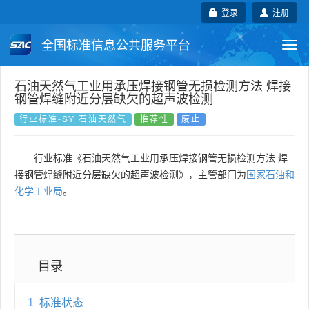
登录
注册
全国标准信息公共服务平台
Togg
navi
国家标准
行业标准
地方标准
石油天然气工业用承压焊接钢管无损检测方法 焊接
钢管焊缝附近分层缺欠的超声波检测
团体标准
企业标准
国际标准
行业标准-SY 石油天然气
推荐性
废止
国外标准
技术委员会
行业标准《石油天然气工业用承压焊接钢管无损检测方法 焊
接钢管焊缝附近分层缺欠的超声波检测》，主管部门为
国家石油和
化学工业局
。
目录
1
标准状态