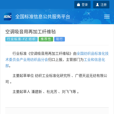
登录
注册
全国标准信息公共服务平台
Togg
navi
国家标准
行业标准
地方标准
空调吸音用再加工纤维毡
行业标准-FZ 纺织
推荐性
现行
团体标准
企业标准
国际标准
行业标准《空调吸音用再加工纤维毡》由
全国纺织品标准化技
国外标准
技术委员会
术委员会产业用纺织品分会
归口上报，主管部门为
工业和信息化
部
。
主要起草单位
纺织工业标准化研究所
、
广德天运无纺有限公
司
。
主要起草人
潘建新
、
杜兆芳
、
刘飞飞等
。