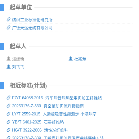
起草单位
纺织工业标准化研究所
广德天运无纺有限公司
起草人
潘建新
杜兆芳
刘飞飞
相近标准(计划)
FZ/T 64058-2016 汽车隔音隔热垫用再加工纤维毡
20253176-Z-339 真空辅助再流焊接指南
LY/T 2559-2015 人造板吸音性能测定 小混响室
YB/T 6401-2025 石墨纤维毡
HG/T 3922-2006 活性炭纤维毡
20253178-Z-339 无铅焊料再流焊温度曲线评估方法