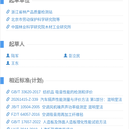
起草单位
浙江省林产品质量检测站
北京市劳动保护科学研究院等
中国林业科学研究院木材工业研究所
起草人
陆军
彭立民
王东
相近标准(计划)
GB/T 33620-2017 纺织品 吸音性能的检测和评价
20261415-Z-339 汽车隔声性能测量与评价方法 第1部分：混响室法
JB/T 10504-2005 空调风机噪声声功率级测定 混响室法
FZ/T 64057-2016 空调吸音用再加工纤维毡
GB/T 17657-2022 人造板及饰面人造板理化性能试验方法