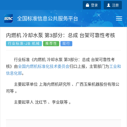
登录
注册
全国标准信息公共服务平台
Togg
navi
国家标准
行业标准
地方标准
内燃机 冷却水泵 第3部分：总成 台架可靠性考核
行业标准-JB 机械
推荐性
现行
团体标准
企业标准
国际标准
行业标准《内燃机 冷却水泵 第3部分：总成 台架可靠性考
国外标准
技术委员会
核》由
全国内燃机标准化技术委员会
归口上报，主管部门为
工业和
信息化部
。
主要起草单位
上海内燃机研究所
、
广西玉柴机器股份有限公
司等
。
主要起草人
沈红节
、
李业联等
。