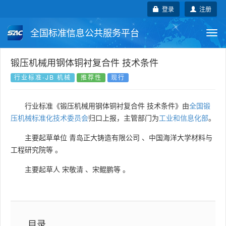
登录
注册
全国标准信息公共服务平台
Togg
navi
国家标准
行业标准
地方标准
锻压机械用钢体铜衬复合件 技术条件
行业标准-JB 机械
推荐性
现行
团体标准
企业标准
国际标准
行业标准《锻压机械用钢体铜衬复合件 技术条件》由
全国锻
国外标准
技术委员会
压机械标准化技术委员会
归口上报，主管部门为
工业和信息化部
。
主要起草单位
青岛正大铸造有限公司
、
中国海洋大学材料与
工程研究院等
。
主要起草人
宋敬清
、
宋鲲鹏等
。
目录