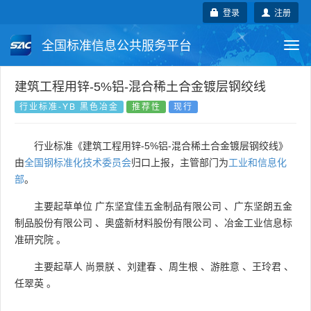
登录
注册
全国标准信息公共服务平台
Togg
navi
国家标准
行业标准
地方标准
建筑工程用锌-5%铝-混合稀土合金镀层钢绞线
行业标准-YB 黑色冶金
推荐性
现行
团体标准
企业标准
国际标准
行业标准《建筑工程用锌-5%铝-混合稀土合金镀层钢绞线》
国外标准
技术委员会
由
全国钢标准化技术委员会
归口上报，主管部门为
工业和信息化
部
。
主要起草单位
广东坚宜佳五金制品有限公司
、
广东坚朗五金
制品股份有限公司
、
奥盛新材料股份有限公司
、
冶金工业信息标
准研究院
。
主要起草人
尚景朕
、
刘建春
、
周生根
、
游胜意
、
王玲君
、
任翠英
。