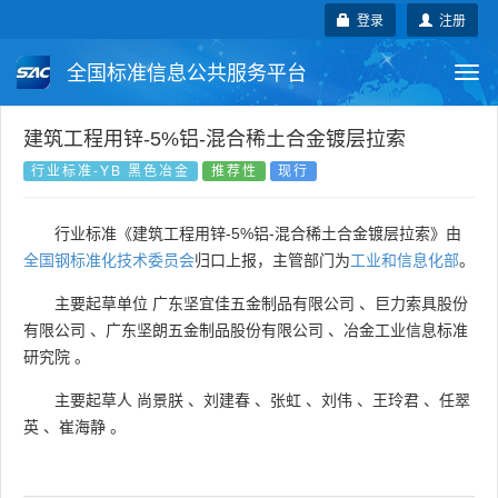
登录
注册
全国标准信息公共服务平台
Togg
navi
国家标准
行业标准
地方标准
建筑工程用锌-5%铝-混合稀土合金镀层拉索
行业标准-YB 黑色冶金
推荐性
现行
团体标准
企业标准
国际标准
行业标准《建筑工程用锌-5%铝-混合稀土合金镀层拉索》由
国外标准
技术委员会
全国钢标准化技术委员会
归口上报，主管部门为
工业和信息化部
。
主要起草单位
广东坚宜佳五金制品有限公司
、
巨力索具股份
有限公司
、
广东坚朗五金制品股份有限公司
、
冶金工业信息标准
研究院
。
主要起草人
尚景朕
、
刘建春
、
张虹
、
刘伟
、
王玲君
、
任翠
英
、
崔海静
。