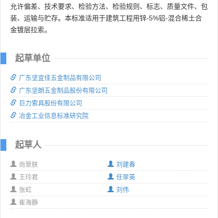
允许偏差、技术要求、检验方法、检验规则、标志、质量文件、包
装、运输与贮存。本标准适用于建筑工程用锌-5%铝-混合稀土合
金镀层拉索。
起草单位
广东坚宜佳五金制品有限公司
广东坚朗五金制品股份有限公司
巨力索具股份有限公司
冶金工业信息标准研究院
起草人
尚景朕
刘建春
王玲君
任翠英
张虹
刘伟
崔海静