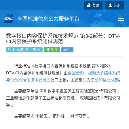
登录
注册
全国标准信息公共服务平台
Togg
navi
国家标准
行业标准
地方标准
数字接口内容保护系统技术规范 第3-2部分：DTV-
CI内容保护系统测试规范
团体标准
企业标准
国际标准
行业标准-SJ 电子
推荐性
现行
国外标准
技术委员会
行业标准《数字接口内容保护系统技术规范 第3-2部分：
DTV-CI内容保护系统测试规范》由
全国音频、视频及多媒体系统
与设备标准化技术委员会
归口上报，主管部门为
工业和信息化部
。
主要起草单位
深圳数字电视国家工程实验室股份有限公司
、
工业和信息化部电子工业标准化研究院
、
深圳国微技术有限公司
等
。
主要起草人
李新国
、
范科峰
、
刘华预等
。