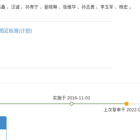
葛鑫
、
汪诚
、
孙育宁
、
皇晓琳
、
张维华
、
孙志勇
、
李玉军
、
杨宏
。
相近标准(计划)
实施
于 2016-11-01
上次复审
于 2022-