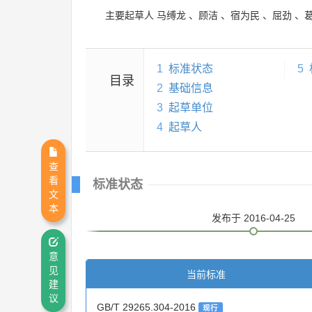
主要起草人
马缚龙
、
顾洁
、
宿为民
、
屈劲
、
1
标准状态
5
目录
2
基础信息
3
起草单位
4
起草人
查
看
标准状态
文
本
发布
于 2016-04-25
意
见
当前标准
建
议
GB/T 29265.304-2016
现行