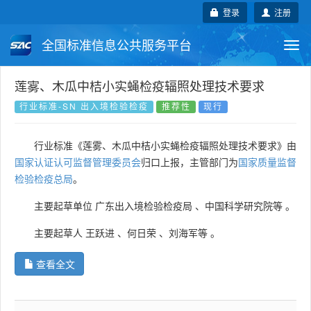
登录
注册
全国标准信息公共服务平台
Togg
navi
国家标准
行业标准
地方标准
莲雾、木瓜中桔小实蝇检疫辐照处理技术要求
行业标准-SN 出入境检验检疫
推荐性
现行
团体标准
企业标准
国际标准
行业标准《莲雾、木瓜中桔小实蝇检疫辐照处理技术要求》由
国外标准
技术委员会
国家认证认可监督管理委员会
归口上报，主管部门为
国家质量监督
检验检疫总局
。
主要起草单位
广东出入境检验检疫局
、
中国科学研究院等
。
主要起草人
王跃进
、
何日荣
、
刘海军等
。
查看全文