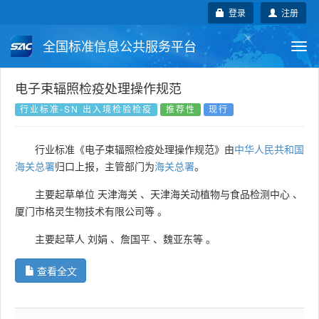
登录
注册
全国标准信息公共服务平台
Togg
navi
国家标准
行业标准
地方标准
电子束辐照检疫处理操作规范
行业标准-SN 出入境检验检疫
推荐性
现行
团体标准
企业标准
国际标准
行业标准《电子束辐照检疫处理操作规范》由
中华人民共和国
国外标准
技术委员会
海关总署
归口上报，主管部门为
海关总署
。
主要起草单位
天津海关
、
天津海关动植物与食品检测中心
、
厦门市格灵生物技术有限公司等
。
主要起草人
刘娟
、
詹国平
、
魏亚东等
。
查看全文