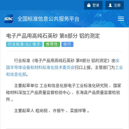
登录
注册
全国标准信息公共服务平台
Togg
navi
国家标准
行业标准
地方标准
电子产品用高纯石英砂 第8部分 铝的测定
行业标准-SJ 电子
推荐性
现行
团体标准
企业标准
国际标准
行业标准《电子产品用高纯石英砂 第8部分 铝的测定》由
全
国外标准
技术委员会
国半导体设备和材料标准化技术委员会
归口上报，主管部门为
工业
和信息化部
。
主要起草单位
工业和信息化部电子工业标准化研究院
、
国家
硅材料深加工产品质量监督检验中心
、
东海县产品质量监督检验
所
。
主要起草人
程尚栩
、
许振午
、
栾振祥等
。