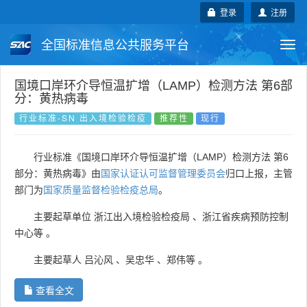
登录
注册
全国标准信息公共服务平台
Togg
navi
国家标准
行业标准
地方标准
国境口岸环介导恒温扩增（LAMP）检测方法 第6部
分：黄热病毒
团体标准
企业标准
国际标准
行业标准-SN 出入境检验检疫
推荐性
现行
国外标准
技术委员会
行业标准《国境口岸环介导恒温扩增（LAMP）检测方法 第6
部分：黄热病毒》由
国家认证认可监督管理委员会
归口上报，主管
部门为
国家质量监督检验检疫总局
。
主要起草单位
浙江出入境检验检疫局
、
浙江省疾病预防控制
中心等
。
主要起草人
吕沁风
、
吴忠华
、
郑伟等
。
查看全文