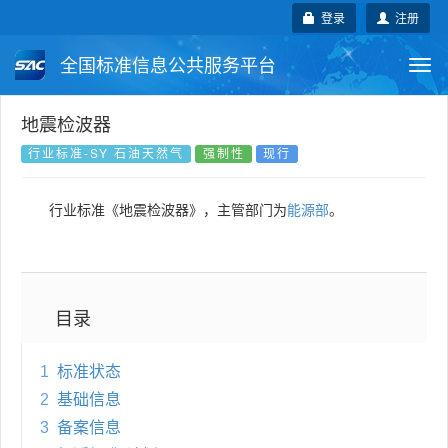
登录
注册
全国标准信息公共服务平台
Togg
navi
国家标准
行业标准
地方标准
地震检波器
行业标准-SY 石油天然气
强制性
现行
团体标准
企业标准
国际标准
行业标准《地震检波器》，主管部门为
能源部
。
国外标准
技术委员会
目录
1
标准状态
2
基础信息
3
备案信息