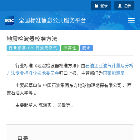
登录
注册
全国标准信息公共服务平台
Togg
navi
国家标准
行业标准
地方标准
地震检波器校准方法
行业标准-SY 石油天然气
推荐性
废止
团体标准
企业标准
国际标准
行业标准《地震检波器校准方法》由
石油工业油气计量及分析
国外标准
技术委员会
方法专业标准化技术委员会
归口上报，主管部门为
国家能源局
。
主要起草单位
中国石油集团东方地球物理勘探有限公司
、
西
安石油大学等
。
主要起草人
陈涵实
、
吴敏等
。
目录