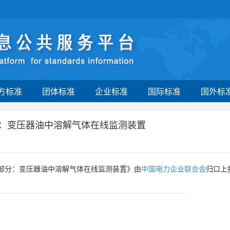
方标准
团体标准
企业标准
国际标准
国外标
分：变压器油中溶解气体在线监测装置
2部分：变压器油中溶解气体在线监测装置》由
中国电力企业联合会
归口上