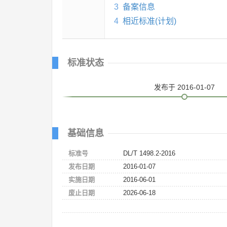
3
备案信息
4
相近标准(计划)
标准状态
发布
于 2016-01-07
基础信息
标准号
DL/T 1498.2-2016
发布日期
2016-01-07
实施日期
2016-06-01
废止日期
2026-06-18