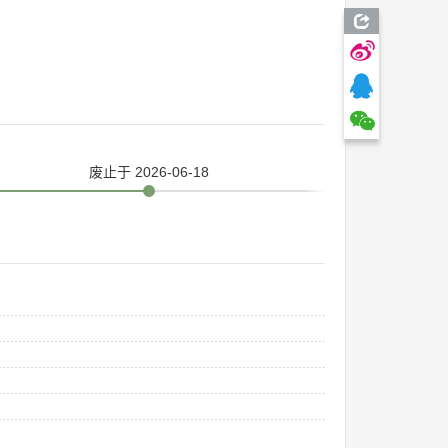
废止
于 2026-06-18