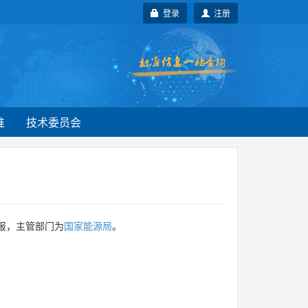
登录
注册
准
技术委员会
报，主管部门为
国家能源局
。