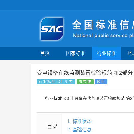
首页
国家标准
行业标准
地
变电设备在线监测装置检验规范 第2部
行业标准-DL 电力
推荐性
废止
行业标准《变电设备在线监测装置检验规范 第
1
标准状态
目录
2
基础信息