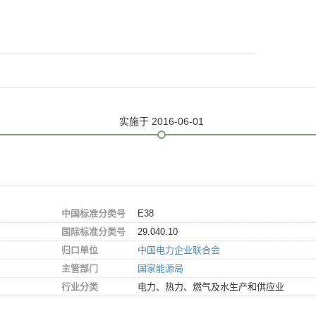
实施
于 2016-06-01
中国标准分类号
E38
国际标准分类号
29.040.10
归口单位
中国电力企业联合会
主管部门
国家能源局
行业分类
电力、热力、燃气及水生产和供应业