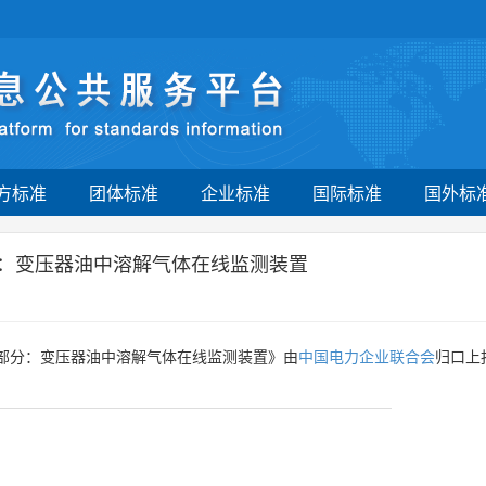
方标准
团体标准
企业标准
国际标准
国外标
分：变压器油中溶解气体在线监测装置
2部分：变压器油中溶解气体在线监测装置》由
中国电力企业联合会
归口上