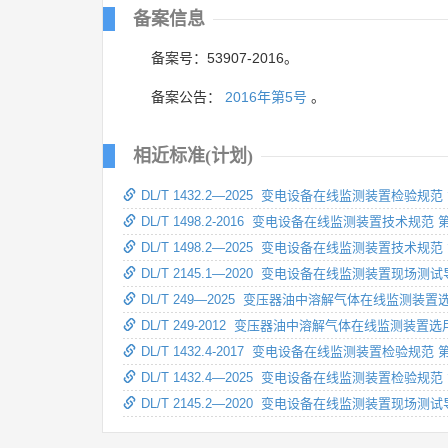
备案信息
备案号：53907-2016。
备案公告：
2016年第5号
。
相近标准(计划)
DL/T 1432.2—2025 变电设备在线监测装置检
DL/T 1498.2-2016 变电设备在线监测装置技
DL/T 1498.2—2025 变电设备在线监测装置技
DL/T 2145.1—2020 变电设备在线监测装置现
DL/T 249—2025 变压器油中溶解气体在线监测装置
DL/T 249-2012 变压器油中溶解气体在线监测装置
DL/T 1432.4-2017 变电设备在线监测装置
DL/T 1432.4—2025 变电设备在线监测装置
DL/T 2145.2—2020 变电设备在线监测装置