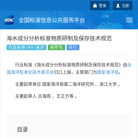
登录
注册
全国标准信息公共服务平台
Togg
navi
国家标准
行业标准
地方标准
海水成分分析标准物质研制及保存技术规范
行业标准-HY 海洋
推荐性
现行
团体标准
企业标准
国际标准
行业标准《海水成分分析标准物质研制及保存技术规范》由
全
国外标准
技术委员会
国海洋标准化技术委员会
归口上报，主管部门为
国家海洋局
。
主要起草单位
国家海洋局第二海洋研究所
、
浙江大学
。
主要起草人
吕海燕
、
王正方等
。
目录