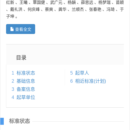
红新
、
王曦
、
覃国健
、
武广元
、
杨韻
、
薛思远
、
杨梦瑞
、
苗颖
、
戴礼洪
、
何庆峰
、
蔡爽
、
龚华
、
兰顺杰
、
张春艳
、
冯琦
、
于
子坤
。
查看全文
目录
1
标准状态
5
起草人
2
基础信息
6
相近标准(计划)
3
备案信息
4
起草单位
标准状态