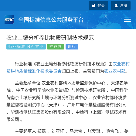
登录
注册
全国标准信息公共服务平台
Togg
navi
国家标准
行业标准
地方标准
农业土壤分析参比物质研制技术规范
行业标准-NY 农业
推荐性
现行
团体标准
企业标准
国际标准
行业标准《农业土壤分析参比物质研制技术规范》由
农业农村
国外标准
技术委员会
部耕地质量标准化技术委员会
归口上报，主管部门为
农业农村部
。
主要起草单位
农业农村部耕地质量监测保护中心
、
天津农学
院
、
中国农业科学院农业质量标准与检测技术研究所
、
中国科学
院南京土壤研究所土壤与环境分析测试中心
、
农业农村部环境质
量监督检验测试中心（天津）
、
广州广电计量检测股份有限公司
、
华测检测认证集团股份有限公司
、
中检科（上海）测试技术有
限公司
。
主要起草人
郑磊
、
刘亚轩
、
马常宝
、
张爱琳
、
毛雪飞
、
姜