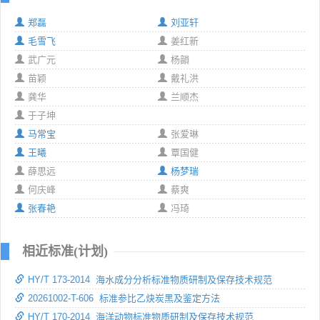
郑磊
刘亚轩
毛雪飞
姜红新
武广元
杨韻
苗颖
戴礼洪
龚华
兰顺杰
于子坤
马常宝
张爱琳
王曦
覃国健
薛思远
杨梦瑞
何庆峰
蔡爽
张春艳
冯琦
相近标准(计划)
HY/T 173-2014 海水成分分析标准物质研制及保存技术规范
20261002-T-606 标准参比乙炔炭黑及鉴定方法
HY/T 170-2014 海洋动物标准物质研制及保存技术规范