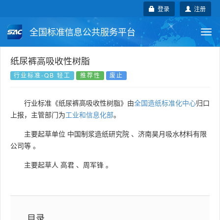
登录
注册
全国标准信息公共服务平台
Togg
navi
国家标准
行业标准
地方标准
纸尿裤高吸收性树脂
行业标准-QB 轻工
推荐性
废止
团体标准
企业标准
国际标准
行业标准《纸尿裤高吸收性树脂》由
全国造纸标准化中心
归口
国外标准
技术委员会
上报，主管部门为
工业和信息化部
。
主要起草单位
中国制浆造纸研究院
、
济南昊月吸水材料有限
公司等
。
主要起草人
高君
、
周军锋
。
目录