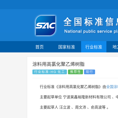
首页
国家标准
行业标准
地
涂料用高氯化聚乙烯树脂
行业标准-HG 化工
推荐性
现行
行业标准《涂料用高氯化聚乙烯树脂》由
全国涂
主要起草单位
宁波昊鑫裕隆新材料有限公司
、
主要起草人
汪立波
、
周文沛
、
俞高波等
。