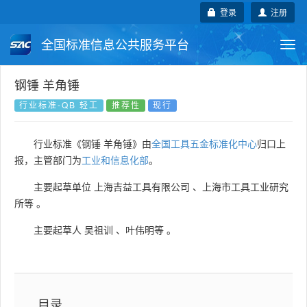
登录
注册
全国标准信息公共服务平台
Togg
navi
国家标准
行业标准
地方标准
钢锤 羊角锤
行业标准-QB 轻工
推荐性
现行
团体标准
企业标准
国际标准
行业标准《钢锤 羊角锤》由
全国工具五金标准化中心
归口上
国外标准
技术委员会
报，主管部门为
工业和信息化部
。
主要起草单位
上海吉益工具有限公司
、
上海市工具工业研究
所等
。
主要起草人
吴祖训
、
叶伟明等
。
目录