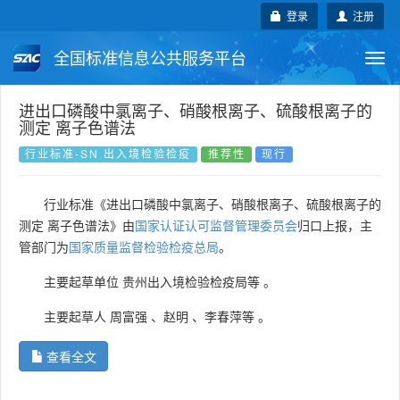
登录
注册
全国标准信息公共服务平台
Togg
navi
国家标准
行业标准
地方标准
进出口磷酸中氯离子、硝酸根离子、硫酸根离子的
测定 离子色谱法
团体标准
企业标准
国际标准
行业标准-SN 出入境检验检疫
推荐性
现行
国外标准
技术委员会
行业标准《进出口磷酸中氯离子、硝酸根离子、硫酸根离子的
测定 离子色谱法》由
国家认证认可监督管理委员会
归口上报，主
管部门为
国家质量监督检验检疫总局
。
主要起草单位
贵州出入境检验检疫局等
。
主要起草人
周富强
、
赵明
、
李春萍等
。
查看全文