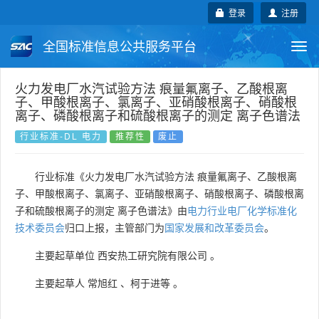
登录
注册
全国标准信息公共服务平台
Togg
navi
国家标准
行业标准
地方标准
火力发电厂水汽试验方法 痕量氟离子、乙酸根离
子、甲酸根离子、氯离子、亚硝酸根离子、硝酸根
离子、磷酸根离子和硫酸根离子的测定 离子色谱法
团体标准
企业标准
国际标准
行业标准-DL 电力
推荐性
废止
国外标准
技术委员会
行业标准《火力发电厂水汽试验方法 痕量氟离子、乙酸根离
子、甲酸根离子、氯离子、亚硝酸根离子、硝酸根离子、磷酸根离
子和硫酸根离子的测定 离子色谱法》由
电力行业电厂化学标准化
技术委员会
归口上报，主管部门为
国家发展和改革委员会
。
主要起草单位
西安热工研究院有限公司
。
主要起草人
常旭红
、
柯于进等
。