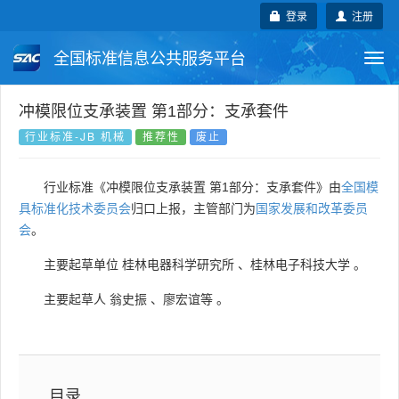
登录
注册
全国标准信息公共服务平台
Togg
navi
国家标准
行业标准
地方标准
冲模限位支承装置 第1部分：支承套件
行业标准-JB 机械
推荐性
废止
团体标准
企业标准
国际标准
行业标准《冲模限位支承装置 第1部分：支承套件》由
全国模
国外标准
技术委员会
具标准化技术委员会
归口上报，主管部门为
国家发展和改革委员
会
。
主要起草单位
桂林电器科学研究所
、
桂林电子科技大学
。
主要起草人
翁史振
、
廖宏谊等
。
目录