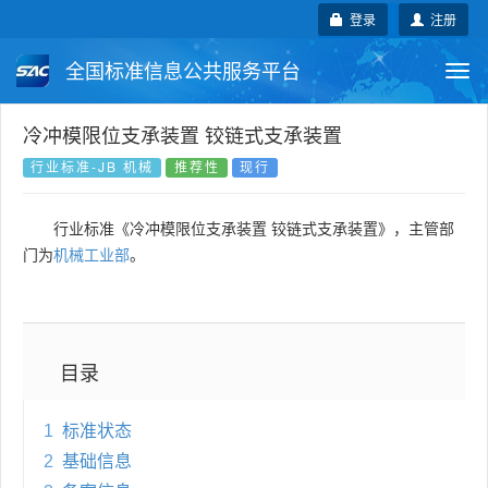
登录
注册
全国标准信息公共服务平台
Togg
navi
国家标准
行业标准
地方标准
冷冲模限位支承装置 铰链式支承装置
行业标准-JB 机械
推荐性
现行
团体标准
企业标准
国际标准
行业标准《冷冲模限位支承装置 铰链式支承装置》，主管部
国外标准
技术委员会
门为
机械工业部
。
目录
1
标准状态
2
基础信息