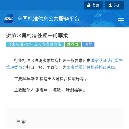
登录
注册
全国标准信息公共服务平台
Togg
navi
国家标准
行业标准
地方标准
进境水果检疫处理一般要求
行业标准-SN 出入境检验检疫
推荐性
现行
团体标准
企业标准
国际标准
行业标准《进境水果检疫处理一般要求》由
国家认证认可监督
国外标准
技术委员会
管理委员会
归口上报，主管部门为
国家质量监督检验检疫总局
。
主要起草单位
福建出入境检验检疫局等
。
主要起草人
张晓燕
、
陈艳
、
叶剑雄等
。
目录