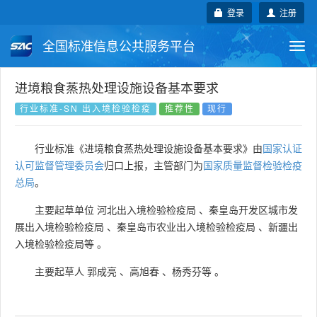
登录
注册
全国标准信息公共服务平台
Togg
navi
国家标准
行业标准
地方标准
进境粮食蒸热处理设施设备基本要求
行业标准-SN 出入境检验检疫
推荐性
现行
团体标准
企业标准
国际标准
行业标准《进境粮食蒸热处理设施设备基本要求》由
国家认证
国外标准
技术委员会
认可监督管理委员会
归口上报，主管部门为
国家质量监督检验检疫
总局
。
主要起草单位
河北出入境检验检疫局
、
秦皇岛开发区城市发
展出入境检验检疫局
、
秦皇岛市农业出入境检验检疫局
、
新疆出
入境检验检疫局等
。
主要起草人
郭成亮
、
高旭春
、
杨秀芬等
。